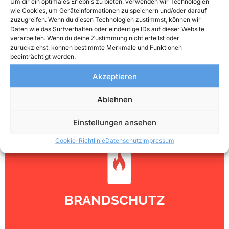
Um dir ein optimales Erlebnis zu bieten, verwenden wir Technologien
wie Cookies, um Geräteinformationen zu speichern und/oder darauf
Betriebsmedizin / Arbeitsmedizin
zuzugreifen. Wenn du diesen Technologien zustimmst, können wir
Daten wie das Surfverhalten oder eindeutige IDs auf dieser Website
Arbeitsmedizinische
verarbeiten. Wenn du deine Zustimmung nicht erteilst oder
Vorsorgeuntersuchungen
zurückziehst, können bestimmte Merkmale und Funktionen
beeinträchtigt werden.
Baustellensicherheit
Akzeptieren
Messungen und Prüfungen
Ablehnen
Einstellungen ansehen
Cookie-Richtlinie
Datenschutz
Impressum
BRANDSCHUTZ