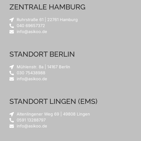
ZENTRALE HAMBURG
Ruhrstraße 61 | 22761 Hamburg
040 69657372
info@asikoo.de
STANDORT BERLIN
Mühlenstr. 8a | 14167 Berlin
030 75438988
info@asikoo.de
STANDORT LINGEN (EMS)
Altenlingener Weg 69 | 49808 Lingen
0591 13288797
info@asikoo.de