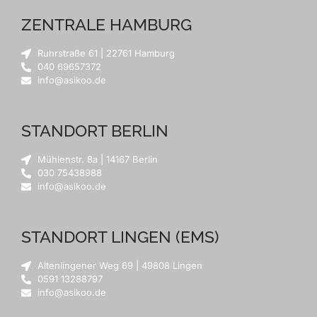
ZENTRALE HAMBURG
Ruhrstraße 61 | 22761 Hamburg
040 69657372
info@asikoo.de
STANDORT BERLIN
Mühlenstr. 8a | 14167 Berlin
030 75438988
info@asikoo.de
STANDORT LINGEN (EMS)
Altenlingener Weg 69 | 49808 Lingen
0591 13288797
info@asikoo.de