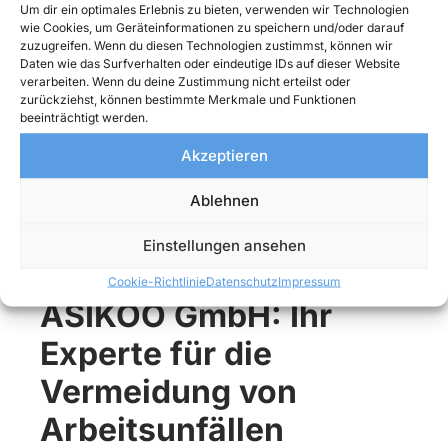
Um dir ein optimales Erlebnis zu bieten, verwenden wir Technologien
wie Cookies, um Geräteinformationen zu speichern und/oder darauf
Auch angekündigte oder unangekündigte
zuzugreifen. Wenn du diesen Technologien zustimmst, können wir
Betriebskontrollen des zuständigen
Daten wie das Surfverhalten oder eindeutige IDs auf dieser Website
Gewerbeaufsichtsamtes oder des
verarbeiten. Wenn du deine Zustimmung nicht erteilst oder
Unfallversicherers stellen Handlungsanlässe dar,
zurückziehst, können bestimmte Merkmale und Funktionen
indem die gesetzlich geforderte Organisation und
beeinträchtigt werden.
Strukturierung des Arbeits-/Gesundheitsschutzes
Akzeptieren
im Unternehmen nachgewiesen werden muss.
Darüber hinaus können Fremdfirmen oder
Ablehnen
Auftraggeber Nachweise zum Arbeits- und
Gesundheitsschutz einfordern, da das
Einstellungen ansehen
Arbeitsschutzgesetz §8 die Abstimmung zwischen
zusammenarbeitenden Unternehmen verlangt.
Cookie-Richtlinie
Datenschutz
Impressum
ASIKOO GmbH: Ihr
Experte für die
Vermeidung von
Arbeitsunfällen