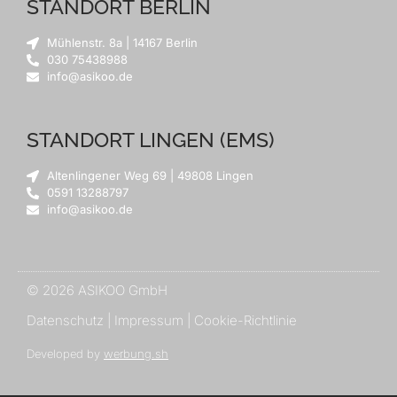
STANDORT BERLIN
Mühlenstr. 8a | 14167 Berlin
030 75438988
info@asikoo.de
STANDORT LINGEN (EMS)
Altenlingener Weg 69 | 49808 Lingen
0591 13288797
info@asikoo.de
© 2026 ASIKOO GmbH
Datenschutz
|
Impressum
|
Cookie-Richtlinie
Developed by
werbung.sh