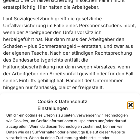
gesetzliche Unfallversicherung in solchen Fällen nicht
ersatzpflichtig. Hier haften die Arbeitgeber.
Laut Sozialgesetzbuch greift die gesetzliche
Unfallversicherung im Falle eines Personenschadens nicht,
wenn der Arbeitgeber den Unfall vorsätzlich
herbeigeführt hat. Nur dann muss der Arbeitgeber den
Schaden – plus Schmerzensgeld – erstatten, und zwar aus
der eigenen Tasche. Nach der ständigen Rechtsprechung
des Bundesarbeitsgerichts entfällt die
Haftungsbeschränkung nur dann wegen Vorsatzes, wenn
der Arbeitgeber den Arbeitsunfall gewollt oder für den Fall
seines Eintritts gebilligt hat. Handelt der Unternehmer
hingegen nur fahrlässig, bleibt er freigestellt.
Cookie & Datenschutz
Einstellungen
Um dir ein optimales Erlebnis zu bieten, verwenden wir Technologien
wie Cookies, um Geräteinformationen zu speichern und/oder darauf
VORSATZ ODER FAHRLÄSSIG?
zuzugreifen. Wenn du diesen Technologien zustimmst, können wir
Daten wie das Surfverhalten oder eindeutige IDs auf dieser Website
Das ist nicht immer eindeutig, wie der Fall zeigt, den das
verarbeiten. Wenn du deine Zustimmung nicht erteilst oder