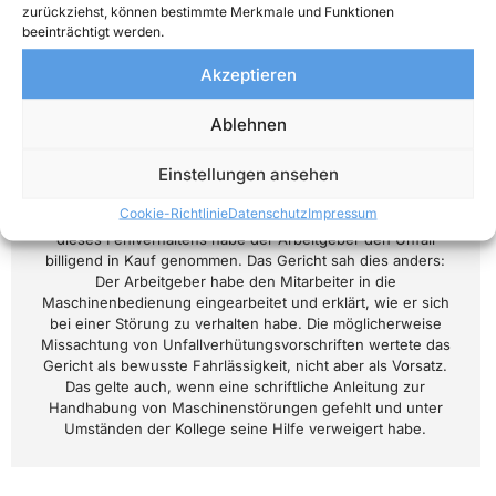
Landesarbeitsgericht (LAG) in Rheinland-Pfalz kürzlich zu
zurückziehst, können bestimmte Merkmale und Funktionen
entscheiden hatte: Ein Produktionsmitarbeiter erlitt bei
beeinträchtigt werden.
seiner Arbeit an einer Punktschweißanlage schwere
Verletzungen an beiden Händen, nachdem sich ein Blech
Akzeptieren
verkantet hatte. Der Mann forderte anschließend vom
Arbeitgeber Schadensersatz und Schmerzensgeld. Er
Ablehnen
argumentierte – der Wahrheit entsprechend: Die
Produktionsanlage sei nicht entsprechend den
Einstellungen ansehen
Herstellerangaben aufgestellt worden,
Sicherheitsvorkehrungen sowie eine TÜV-Abnahme
Cookie-Richtlinie
Datenschutz
Impressum
fehlten, ein Kollege unterließ die Hilfeleistung. Angesichts
dieses Fehlverhaltens habe der Arbeitgeber den Unfall
billigend in Kauf genommen. Das Gericht sah dies anders:
Der Arbeitgeber habe den Mitarbeiter in die
Maschinenbedienung eingearbeitet und erklärt, wie er sich
bei einer Störung zu verhalten habe. Die möglicherweise
Missachtung von Unfallverhütungsvorschriften wertete das
Gericht als bewusste Fahrlässigkeit, nicht aber als Vorsatz.
Das gelte auch, wenn eine schriftliche Anleitung zur
Handhabung von Maschinenstörungen gefehlt und unter
Umständen der Kollege seine Hilfe verweigert habe.