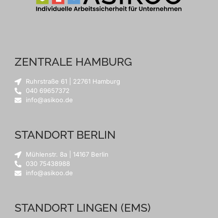
ZENTRALE HAMBURG
Ruhrstraße 61 | 22761 Hamburg
040 69657372
info@asikoo.de
STANDORT BERLIN
Mühlenstr. 8a | 14167 Berlin
030 75438988
info@asikoo.de
STANDORT LINGEN (EMS)