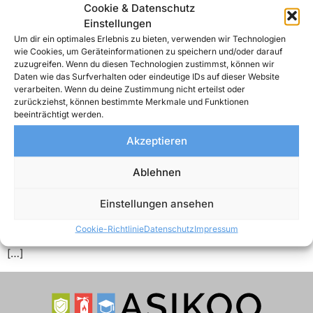
Cookie & Datenschutz
Einstellungen
Um dir ein optimales Erlebnis zu bieten, verwenden wir Technologien
wie Cookies, um Geräteinformationen zu speichern und/oder darauf
zuzugreifen. Wenn du diesen Technologien zustimmst, können wir
Daten wie das Surfverhalten oder eindeutige IDs auf dieser Website
verarbeiten. Wenn du deine Zustimmung nicht erteilst oder
zurückziehst, können bestimmte Merkmale und Funktionen
beeinträchtigt werden.
Akzeptieren
In unserem Blogbeitrag möchten wir Ihnen die Neuigkeit
mitteilen, dass die ASIKOO GmbH ab Mitte 2023 einen
Ablehnen
neuen Standort in Lingen (Ems) eröffnet hat. Unser
erfahrenes Team von Expertinnen und Experten steht Ihnen
Einstellungen ansehen
nun auch im Emsland zur Verfügung, um maßgeschneiderte
Lösungen für Ihre individuellen Anforderungen zu
Cookie-Richtlinie
Datenschutz
Impressum
entwickeln und bei der Umsetzung zu unterstützen. Dass
[…]