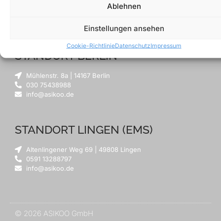
Ruhrstraße 61 | 22761 Hamburg
Ablehnen
040 69657372
info@asikoo.de
Einstellungen ansehen
Cookie-Richtlinie
Datenschutz
Impressum
STANDORT BERLIN
Mühlenstr. 8a | 14167 Berlin
030 75438988
info@asikoo.de
STANDORT LINGEN (EMS)
Altenlingener Weg 69 | 49808 Lingen
0591 13288797
info@asikoo.de
© 2026 ASIKOO GmbH